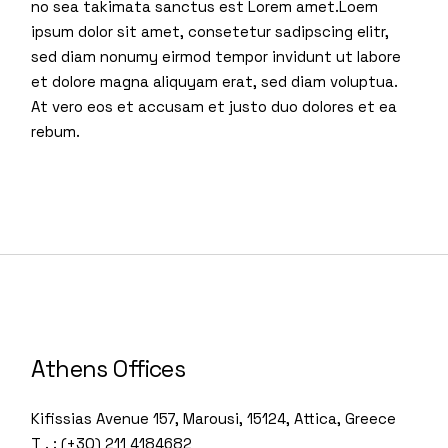
no sea takimata sanctus est Lorem amet.Loem
ipsum dolor sit amet, consetetur sadipscing elitr,
sed diam nonumy eirmod tempor invidunt ut labore
et dolore magna aliquyam erat, sed diam voluptua.
At vero eos et accusam et justo duo dolores et ea
rebum.
Athens Offices
Kifissias Avenue 157, Marousi, 15124, Attica, Greece
T . : (+30) 211 4184682