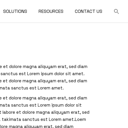
SOLUTIONS
RESOURCES
CONTACT US
For Architects
FAQ
ilding
For Developers
Downloads
For Contractors
re et dolore magna aliquyam erat, sed diam
 sanctus est Lorem ipsum dolor sit amet.
e et dolore magna aliquyam erat, sed diam
kimata sanctus est Lorem amet.
e et dolore magna aliquyam erat, sed diam
imata sanctus est Lorem ipsum dolor sit
t labore et dolore magna aliquyam erat, sed
sea takimata sanctus est Lorem amet.Loem
olore magna aliquyam erat, sed diam