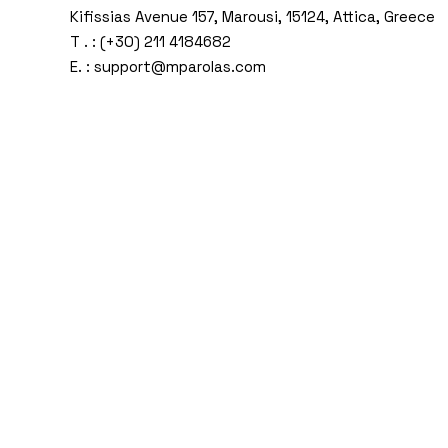
Kifissias Avenue 157, Marousi, 15124, Attica, Greece
T . : (+30) 211 4184682
E. : support@mparolas.com