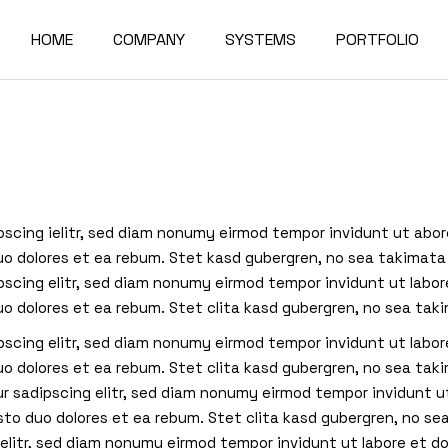
HOME
COMPANY
SYSTEMS
PORTFOLIO
About Us
Alumil
Residence
Factory
Elvial
Commercial Bu
Quality & Certifications
Forster
pscing ielitr, sed diam nonumy eirmod tempor invidunt ut abo
Exports
Reynaers
uo dolores et ea rebum. Stet kasd gubergren, no sea takimata
Partners
pscing elitr, sed diam nonumy eirmod tempor invidunt ut labor
uo dolores et ea rebum. Stet clita kasd gubergren, no sea ta
News
pscing elitr, sed diam nonumy eirmod tempor invidunt ut labor
uo dolores et ea rebum. Stet clita kasd gubergren, no sea tak
r sadipscing elitr, sed diam nonumy eirmod tempor invidunt u
sto duo dolores et ea rebum. Stet clita kasd gubergren, no 
 elitr, sed diam nonumy eirmod tempor invidunt ut labore et d