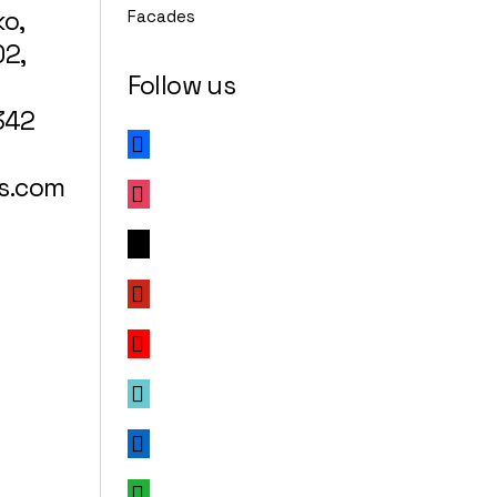
ko,
Facades
02,
Follow us
342
facebook
s.com
instagram
x
pinterest
youtube
tiktok
linkedin
whatsapp