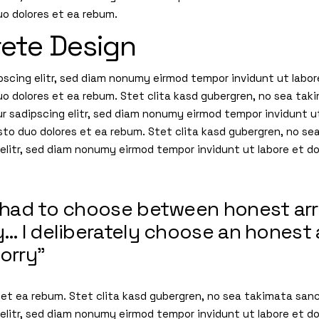
uo dolores et ea rebum.
ete Design
pscing elitr, sed diam nonumy eirmod tempor invidunt ut labor
uo dolores et ea rebum. Stet clita kasd gubergren, no sea tak
r sadipscing elitr, sed diam nonumy eirmod tempor invidunt u
sto duo dolores et ea rebum. Stet clita kasd gubergren, no 
 elitr, sed diam nonumy eirmod tempor invidunt ut labore et d
…I had to choose between honest a
ty… I deliberately choose an honest
orry”
 et ea rebum. Stet clita kasd gubergren, no sea takimata san
 elitr, sed diam nonumy eirmod tempor invidunt ut labore et d