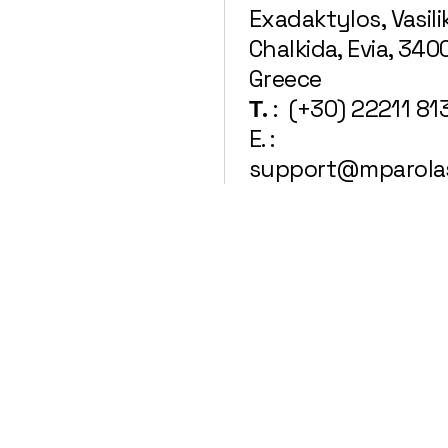
Exadaktylos, Vasili
Chalkida, Evia, 340
Greece
Τ.
: (+30) 22211 81
E. :
support@mparola